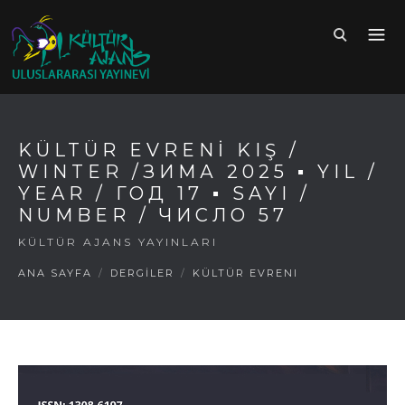
KÜLTÜR EVRENİ KIŞ /
WINTER /ЗИМА 2025 ▪ YIL /
YEAR / ГОД 17 ▪ SAYI /
NUMBER / ЧИСЛО 57
KÜLTÜR AJANS YAYINLARI
ANA SAYFA
/
DERGİLER
/
KÜLTÜR EVRENI